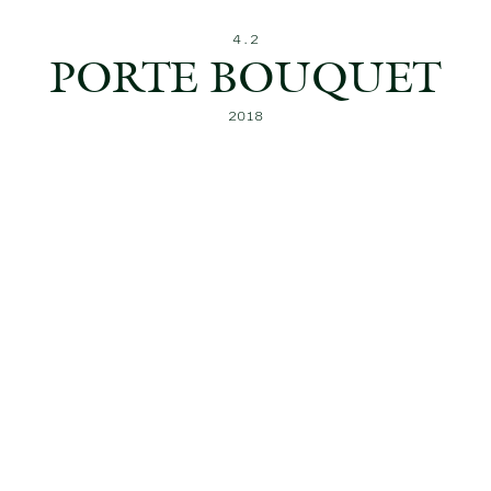
PORTE BOUQUET
2018
ACTEUR
Verrerie Nyvine
MATÉRIAUX
Cuivre
Verre
TYPE
Vase